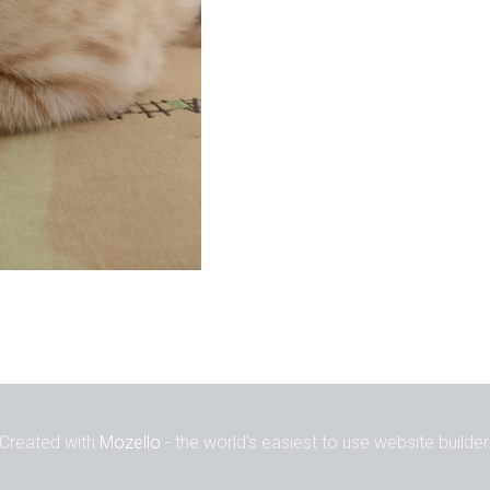
Created with
Mozello
- the world's easiest to use website builder